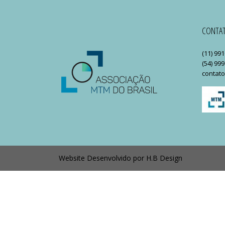
CONTA
(11) 99
(54) 99
contat
Website Desenvolvido por
H.B Design