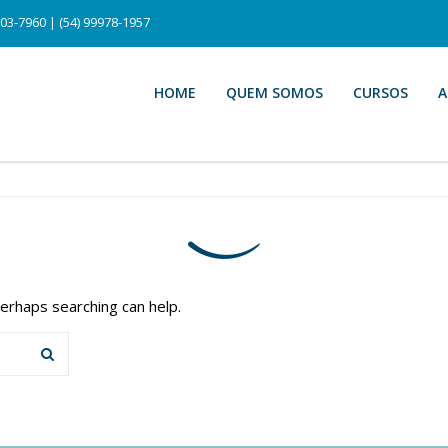
103-7960 | (54) 99978-1957
HOME
QUEM SOMOS
CURSOS
A
Perhaps searching can help.