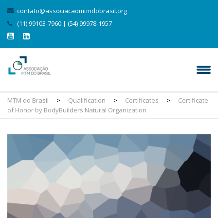
contato@associacaomtmdobrasil.org
(11) 99103-7960 | (54) 99978-1957
MTM do Brasil
>
Qualification
>
Certificates
>
Certificate
of Honor by BodyBuilders Natural Organization